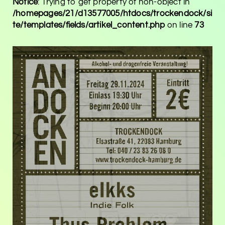
Notice
: Trying to get property of non-object in
/homepages/21/d13577005/htdocs/trockendock/si
te/templates/fields/artikel_content.php
on line
73