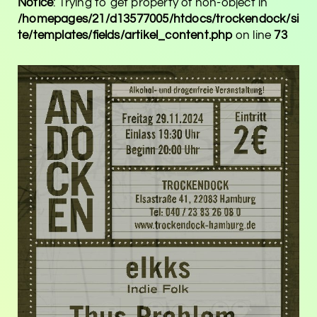
Notice
: Trying to get property of non-object in
/homepages/21/d13577005/htdocs/trockendock/si
te/templates/fields/artikel_content.php
on line
73