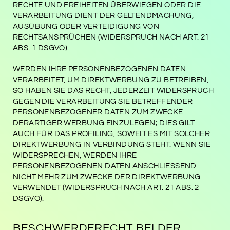
RECHTE UND FREIHEITEN ÜBERWIEGEN ODER DIE
VERARBEITUNG DIENT DER GELTENDMACHUNG,
AUSÜBUNG ODER VERTEIDIGUNG VON
RECHTSANSPRÜCHEN (WIDERSPRUCH NACH ART. 21
ABS. 1 DSGVO).
WERDEN IHRE PERSONENBEZOGENEN DATEN
VERARBEITET, UM DIREKTWERBUNG ZU BETREIBEN,
SO HABEN SIE DAS RECHT, JEDERZEIT WIDERSPRUCH
GEGEN DIE VERARBEITUNG SIE BETREFFENDER
PERSONENBEZOGENER DATEN ZUM ZWECKE
DERARTIGER WERBUNG EINZULEGEN; DIES GILT
AUCH FÜR DAS PROFILING, SOWEIT ES MIT SOLCHER
DIREKTWERBUNG IN VERBINDUNG STEHT. WENN SIE
WIDERSPRECHEN, WERDEN IHRE
PERSONENBEZOGENEN DATEN ANSCHLIESSEND
NICHT MEHR ZUM ZWECKE DER DIREKTWERBUNG
VERWENDET (WIDERSPRUCH NACH ART. 21 ABS. 2
DSGVO).
BESCHWERDE­RECHT BEI DER