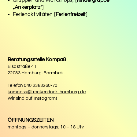
Gruppen und Workshops, [
Kindergruppe
„Ankerplatz“
]
Ferienaktivitäten [
Ferienfreizeit
]
Beratungsstelle Kompaß
Elsastraße 41
22083 Hamburg-Barmbek
Telefon
040 2383260-70
kompass@trockendock-hamburg.de
Wir sind auf Instagram!
ÖFFNUNGSZEITEN
montags – donnerstags: 10 – 18 Uhr